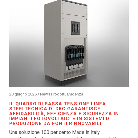
20 giugno 2025
/
News Prodotti
,
Evidenza
IL QUADRO DI BASSA TENSIONE LINEA
STEELTECNICA DI DKC GARANTISCE
AFFIDABILITÀ, EFFICIENZA E SICUREZZA IN
IMPIANTI FOTOVOLTAICI E IN SISTEMI DI
PRODUZIONE DA FONTI RINNOVABILI
Una soluzione 100 per cento Made in Italy