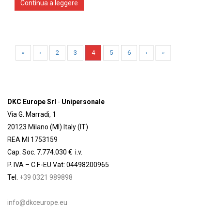
Continua a leggere
«
‹
2
3
4
5
6
›
»
DKC Europe Srl
-
Unipersonale
Via G. Marradi, 1
20123 Milano (MI) Italy (IT)
REA MI 1753159
Cap. Soc. 7.774.030 € i.v.
P. IVA – C.F.-EU Vat: 04498200965
Tel.
+39 0321 989898
info@dkceurope.eu