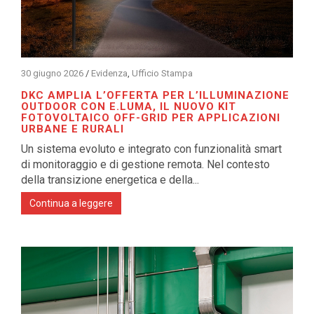
30 giugno 2026
/
Evidenza
,
Ufficio Stampa
DKC AMPLIA L’OFFERTA PER L’ILLUMINAZIONE
OUTDOOR CON E.LUMA, IL NUOVO KIT
FOTOVOLTAICO OFF-GRID PER APPLICAZIONI
URBANE E RURALI
Un sistema evoluto e integrato con funzionalità smart
di monitoraggio e di gestione remota. Nel contesto
della transizione energetica e della...
Continua a leggere