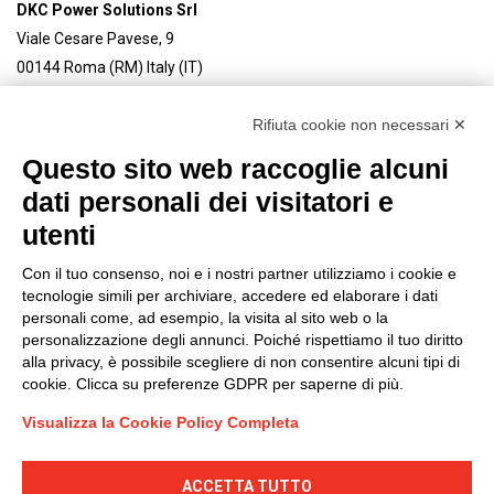
DKC Power Solutions Srl
Viale Cesare Pavese, 9
00144 Roma (RM) Italy (IT)
REA RM 1492666
Rifiuta cookie non necessari ✕
Cap. Soc/Fully paid-up share capital 4.450.000 € i.v.
P. IVA – C.F.-EU Vat: 03559590132
Questo sito web raccoglie alcuni
dati personali dei visitatori e
Tel. linea produttiva Steeltecnica:
+39 0321 9898750
utenti
info@dkcpower.com
Con il tuo consenso, noi e i nostri partner utilizziamo i cookie e
tecnologie simili per archiviare, accedere ed elaborare i dati
Connettiti con noi
personali come, ad esempio, la visita al sito web o la
FACEBOOK
/
LINKEDIN
/
YOUTUBE
/
INSTAGRAM
/
personalizzazione degli annunci. Poiché rispettiamo il tuo diritto
TWITTER
alla privacy, è possibile scegliere di non consentire alcuni tipi di
© 2023 - DKC Europe /
Privacy
-
Cookies
cookie. Clicca su preferenze GDPR per saperne di più.
Visualizza la Cookie Policy Completa
Politica di gruppo
ACCETTA TUTTO