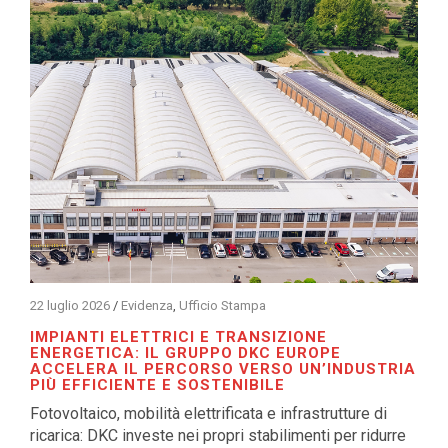
22 luglio 2026
/
Evidenza
,
Ufficio Stampa
IMPIANTI ELETTRICI E TRANSIZIONE
ENERGETICA: IL GRUPPO DKC EUROPE
ACCELERA IL PERCORSO VERSO UN’INDUSTRIA
PIÙ EFFICIENTE E SOSTENIBILE
Fotovoltaico, mobilità elettrificata e infrastrutture di
ricarica: DKC investe nei propri stabilimenti per ridurre