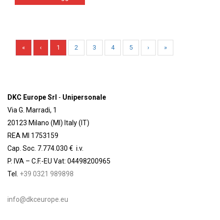
«
‹
1
2
3
4
5
›
»
DKC Europe Srl
-
Unipersonale
Via G. Marradi, 1
20123 Milano (MI) Italy (IT)
REA MI 1753159
Cap. Soc. 7.774.030 € i.v.
P. IVA – C.F.-EU Vat: 04498200965
Tel.
+39 0321 989898
info@dkceurope.eu