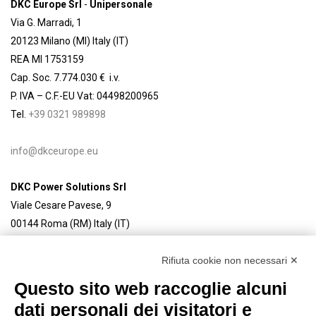
DKC Europe Srl
-
Unipersonale
Via G. Marradi, 1
20123 Milano (MI) Italy (IT)
REA MI 1753159
Cap. Soc. 7.774.030 € i.v.
P. IVA – C.F.-EU Vat: 04498200965
Tel.
+39 0321 989898
info@dkceurope.eu
DKC Power Solutions Srl
Viale Cesare Pavese, 9
00144 Roma (RM) Italy (IT)
REA RM 1492666
Rifiuta cookie non necessari ✕
Cap. Soc/Fully paid-up share capital 4.450.000 € i.v.
P. IVA – C.F.-EU Vat: 03559590132
Questo sito web raccoglie alcuni
dati personali dei visitatori e
Tel. linea produttiva Steeltecnica:
+39 0321 9898750